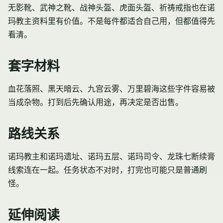
无影靴、武神之靴、战神头盔、虎面头盔、祈祷戒指也在诺
玛教主资料里有价值。不是每件都适合自己用，但都值得先
看清。
套字材料
血花落照、黑天暗云、九宫云雾、万里碧海这些字件容易被
当成杂物。打到后先确认用途，再决定是否出售。
路线关系
诺玛教主和
诺玛遗址
、
诺玛五层
、
诺玛司令
、龙珠七
断续膏
线索连在一起。任务状态不对时，打完也可能只是普通刷
怪。
延伸阅读