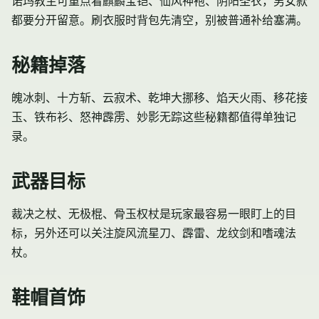
诺玛教主可重点看麒麟宝铠、仙风神袍、阴阳圣衣，男女款
都要分开留意。刷衣服时背包先清空，别被普通补给塞满。
秘籍掉落
魄冰刺、十方斩、云寂术、乾坤大挪移、焰天火雨、移花接
玉、铁布衫、怒神霹雳、妙影无踪这些秘籍都值得单独记
录。
武器目标
裁决之杖、无极棍、骨玉权杖是玩家最容易一眼盯上的目
标，另外还可以关注旋风流星刀、霹雷、龙纹剑和嗜魂法
杖。
鞋帽首饰