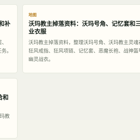
地图
和补
沃玛教主掉落资料：沃玛号角、记忆套和
业衣服
层、
沃玛教主掉落资料，整理沃玛号角、沃玛教主灵魂
任务。
狂风戒指、狂风项链、记忆套、恶魔长袍、战神盔
幽灵战衣。
给和
玛教