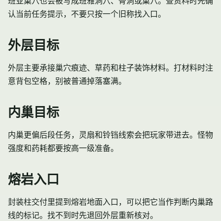
班亚巢穴也会被写成班雅洞穴、骨洞或巢穴。查资料时先确
认当前任务提示，不要只按一个旧称找入口。
外层目标
外层主要承接
巢穴痕迹
、草药和
柱子装饰材料
。打材料时注
意背包空格，别被普通掉落塞满。
内巢目标
内巢更偏后段任务，
灵扇和铃铛
线索会把玩家带进去。怪物
强度和药耗都要按高一级准备。
熔岩入口
封装柱交付
里提到熔岩地面入口，可以把它当作判断内巢路
线的标记。找不到时先退回外层重新核对。