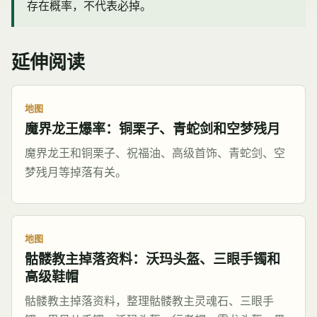
存在概率，不代表必掉。
延伸阅读
地图
魔界龙王爆率：铜栗子、青蛇剑和空梦残月
魔界龙王和铜栗子、祝福油、高级首饰、青蛇剑、空
梦残月等掉落有关。
地图
骷髅教主掉落资料：沃玛头盔、三眼手镯和
高级鞋帽
骷髅教主掉落资料，整理骷髅教主灵魂石、三眼手