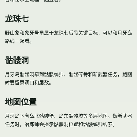
龙珠七
野山象
和
象牙号角
属于龙珠七后段关键目标，可以和月牙岛
路线一起看。
骷髅洞
月牙岛
骷髅洞
牵到
骷髅统帅
、骷髅碎骨和新武器任务，跑图
时要留意洞口和层数。
地图位置
月牙岛下有岛北骷髅堡、岛东骷髅城等多层地图。做新武器
任务时，冶炼师会提示骷髅洞位置和骷髅统帅线索。