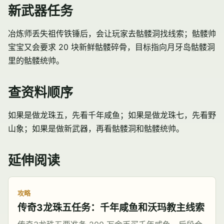
新武器任务
冶炼师丢失祖传铁锤后，会让玩家去骷髅洞找线索；骷髅帅
宝宝又会要求 20 块新鲜骷髅碎骨，目标指向月牙岛骷髅洞
里的骷髅统帅。
查资料顺序
如果是做龙珠五，先看千年咸鱼；如果是做龙珠七，先看野
山象；如果是做新武器，再看骷髅洞和骷髅统帅。
延伸阅读
攻略
传奇3龙珠五任务：千年咸鱼和沃玛教主线索