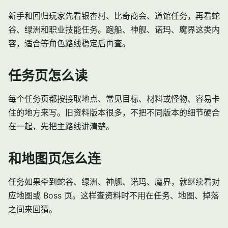
新手和回归玩家先看
银杏村
、
比奇商会
、
道馆任务
，再看蛇
谷、绿洲和
职业技能任务
。跑船、
神舰
、诺玛、
魔界
这类内
容，适合等角色路线稳定后再查。
任务页怎么读
每个任务页都按接取地点、常见目标、材料或怪物、容易卡
住的地方来写。旧资料版本很多，不把不同版本的细节硬合
在一起，先把主路线讲清楚。
和地图页怎么连
任务如果牵到蛇谷、绿洲、神舰、诺玛、魔界，就继续看对
应地图或 Boss 页。这样查资料时不用在任务、地图、掉落
之间来回猜。