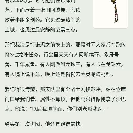
有那么风光。它可能躺在仓库角
落，下面压着一张旧回城卷，旁边
放着半组金创药。它见过最热闹的
土城，也见过最安静的凌晨三点。
那把裁决是打诺玛之前换上的。那段时间大家都在跑
传
奇3
七龙珠任务，行会里天天有人问
断续膏
、
象牙号
角
、
千年咸鱼
。有人刚做到龙珠三，有人卡在龙珠六，
有人嘴上说不急，晚上还是偷偷去
幽灵船
蹲材料。
我记得很清楚，那天队里有个战士刚换裁决，站在仓库
门口给我们看。属性不算顶，但他高兴得像刚拿了沙巴
克。他说：“以后我顶前面，你们别老喊我跑。”
结果第一次进图，他还是跑得最快。