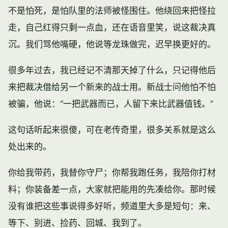
不是怕死，是怕队里的法师被怪围住。他绕回来把怪拉
走，自己红得只剩一点血，还在语音里笑，说这裁决真
沉。我们骂他嘴硬，他说等龙珠做完，迟早换更好的。
很多年过去，我已经记不清那天掉了什么，只记得他后
来把裁决借给另一个新来的战士用。新战士问他怕不怕
被骗，他说：“一把武器而已，人留下来比武器值钱。”
这句话听起来很傻，可在
老传奇
里，很多关系就是这么
处出来的。
你给我带药，我替你守尸；你帮我跑任务，我陪你打材
料；你装备差一点，大家就把能用的先凑给你。那时候
没有谁把这些事说得多好听，频道里大多是短句：来、
等下、别进、捡药、回城、我到了。